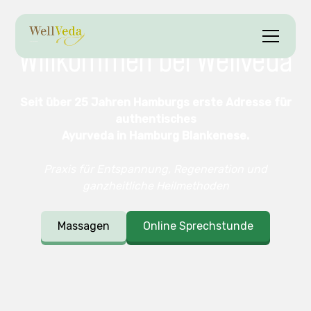
Willkommen bei Wellveda
Seit über 25 Jahren Hamburgs erste Adresse für
authentisches
Ayurveda in Hamburg Blankenese.
Praxis für Entspannung, Regeneration und
ganzheitliche Heilmethoden
Massagen
Online Sprechstunde