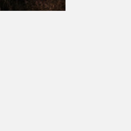
Si
Pr
Üb
Ko
On