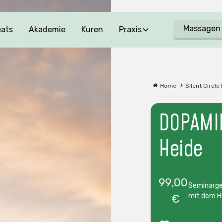
Massagen
eats
Akademie
Kuren
Praxis
Home
Silent Circle
DOPAMIN
Heide
99
,00
Seminargeb
mit dem H
€