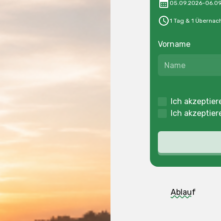
05.09.2026
-
06.0
1 Tag & 1 Übernac
Vorname
Ich akzeptier
Ich akzeptier
Ablauf