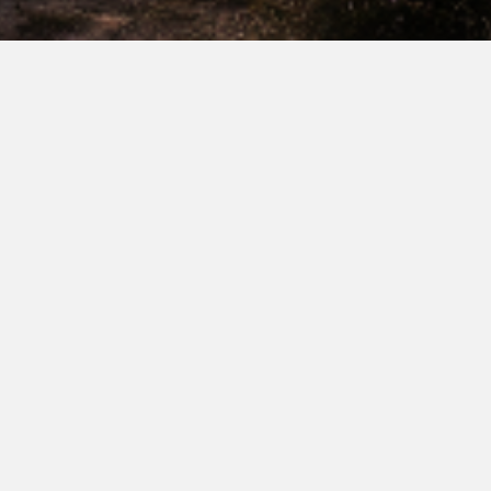
Praxis für Naturheilkunde
Carsten Schneider
Blankeneser Bahnhofsstr. 29
22587 Hamburg
01792003168