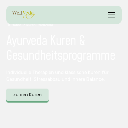
Home
Kuren | Wellveda
Ayurveda Kuren &
Gesundheitsprogramme
Individuelle Therapien und klassische Kuren für
Gesundheit, Stressabbau und innere Balance.
zu den Kuren