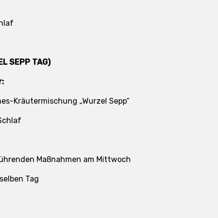
hlaf
L SEPP TAG)
r:
es-Kräutermischung „Wurzel Sepp“
Schlaf
bführenden Maßnahmen am Mittwoch
 selben Tag