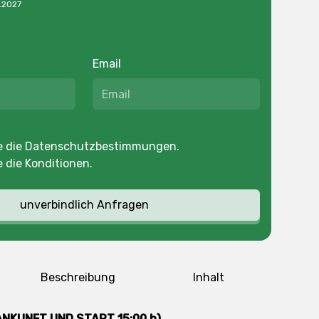
.2027
Email
e die
Datenschutzbestimmungen
.
e die
Konditionen
.
Beschreibung
Inhalt
ANKUNFT UND START 15:00 h)