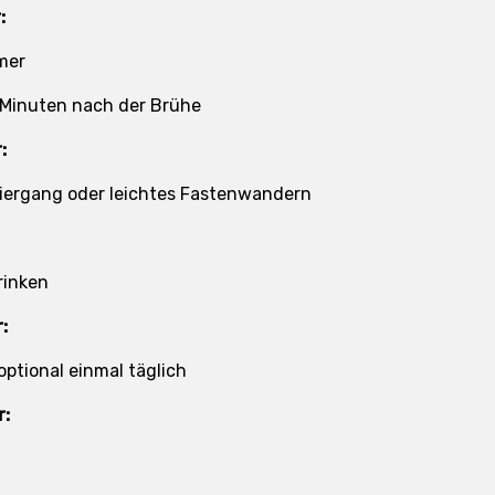
:
mer
 Minuten nach der Brühe
:
ergang oder leichtes Fastenwandern
rinken
:
optional einmal täglich
r: