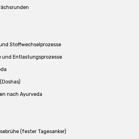
rächsrunden
 und Stoffwechselprozesse
e und Entlastungsprozesse
eda
 (Doshas)
ien nach Ayurveda
ebrühe (fester Tagesanker)