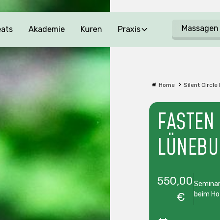
Massagen
eats
Akademie
Kuren
Praxis
Home
Silent Circle
FASTEN 
LÜNEBU
550
,00
Seminar
beim Ho
€